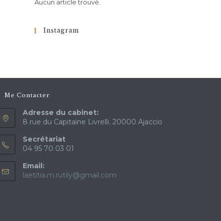
Aucun article trouvé.
Instagram
Me Contacter
Adresse du cabinet:
8 rue du Capitaine Livrelli. 20000 Ajaccio
Secrétariat
04 95 70 03 01
Email:
laetitia.m.rutily@gmail.com