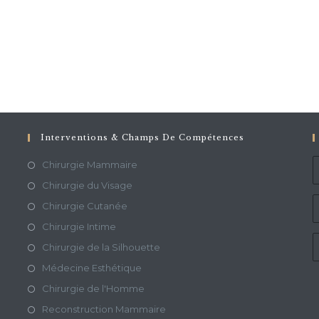
Interventions & Champs De Compétences
Chirurgie Mammaire
Chirurgie du Visage
Chirurgie Cutanée
Chirurgie Intime
Chirurgie de la Silhouette
Médecine Esthétique
Chirurgie de l'Homme
Reconstruction Mammaire