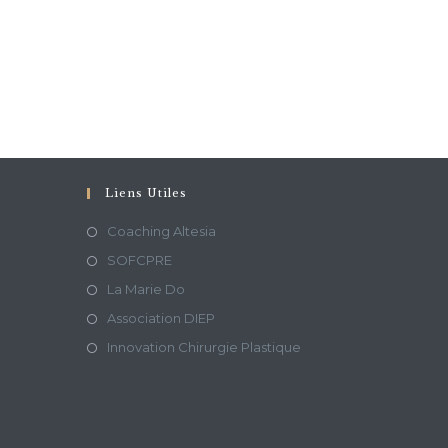
Liens Utiles
Coaching Altesia
SOFCPRE
La Marie Do
Association DIEP
Innovation Chirurgie Plastique