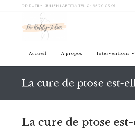
DR RUTILY- JULIEN LAETITIA TEL 04 95 70 03 01
Accueil
A propos
Interventions
La cure de ptose est-el
La cure de ptose est-