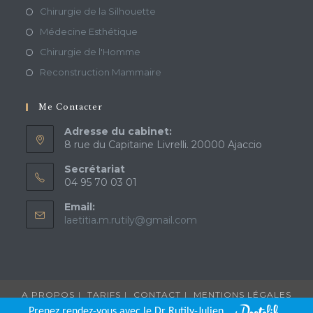
Chirurgie de la Silhouette
Médecine Esthétique
Chirurgie de l'Homme
Reconstruction Mammaire
Me Contacter
Adresse du cabinet:
8 rue du Capitaine Livrelli. 20000 Ajaccio
Secrétariat
04 95 70 03 01
Email:
laetitia.m.rutily@gmail.com
A PROPOS
TARIFS
CONTACT
MENTIONS LÉGALES
Prenez rendez-vous avec le Dr Rutily-Julien