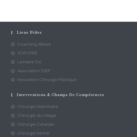
Liens Utiles
Coaching Altesia
SOFCPRE
La Marie Do
Association DIEP
Innovation Chirurgie Plastique
Interventions & Champs De Compétences
Chirurgie Mammaire
Chirurgie du Visage
Chirurgie Cutanée
Chirurgie Intime