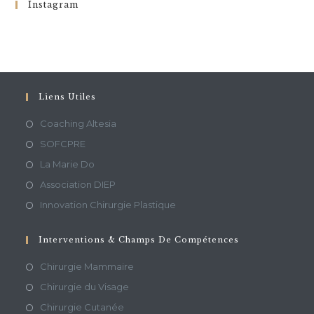
Instagram
Liens Utiles
Coaching Altesia
SOFCPRE
La Marie Do
Association DIEP
Innovation Chirurgie Plastique
Interventions & Champs De Compétences
Chirurgie Mammaire
Chirurgie du Visage
Chirurgie Cutanée