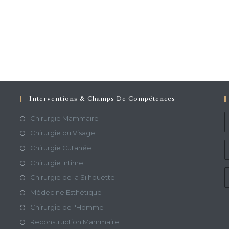
Interventions & Champs De Compétences
Chirurgie Mammaire
Chirurgie du Visage
Chirurgie Cutanée
Chirurgie Intime
Chirurgie de la Silhouette
Médecine Esthétique
Chirurgie de l'Homme
Reconstruction Mammaire