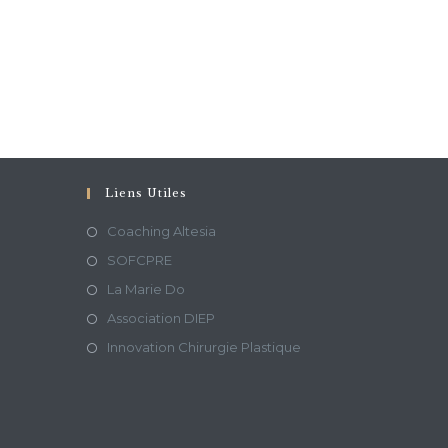
Liens Utiles
Coaching Altesia
SOFCPRE
La Marie Do
Association DIEP
Innovation Chirurgie Plastique