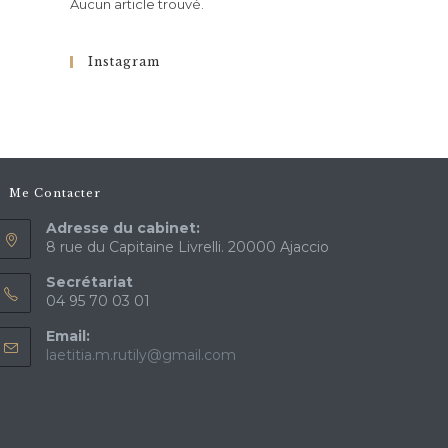
Aucun article trouvé.
Instagram
Me Contacter
Adresse du cabinet:
8 rue du Capitaine Livrelli. 20000 Ajaccio
Secrétariat
04 95 70 03 01
Email:
laetitia.m.rutily@gmail.com